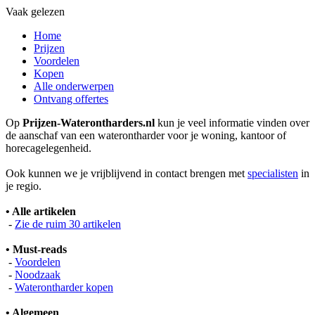
Vaak gelezen
Home
Prijzen
Voordelen
Kopen
Alle onderwerpen
Ontvang offertes
Op
Prijzen-Waterontharders.nl
kun je veel informatie vinden over
de aanschaf van een waterontharder voor je woning, kantoor of
horecagelegenheid.
Ook kunnen we je vrijblijvend in contact brengen met
specialisten
in
je regio.
• Alle artikelen
-
Zie de ruim 30 artikelen
• Must-reads
-
Voordelen
-
Noodzaak
-
Waterontharder kopen
• Algemeen