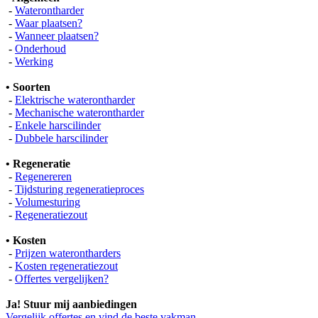
-
Waterontharder
-
Waar plaatsen?
-
Wanneer plaatsen?
-
Onderhoud
-
Werking
• Soorten
-
Elektrische waterontharder
-
Mechanische waterontharder
-
Enkele harscilinder
-
Dubbele harscilinder
• Regeneratie
-
Regenereren
-
Tijdsturing regeneratieproces
-
Volumesturing
-
Regeneratiezout
• Kosten
-
Prijzen waterontharders
-
Kosten regeneratiezout
-
Offertes vergelijken?
Ja! Stuur mij aanbiedingen
Vergelijk offertes en vind de beste vakman