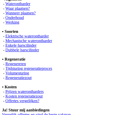
-
Waterontharder
-
Waar plaatsen?
-
Wanneer plaatsen?
-
Onderhoud
-
Werking
• Soorten
-
Elektrische waterontharder
-
Mechanische waterontharder
-
Enkele harscilinder
-
Dubbele harscilinder
• Regeneratie
-
Regenereren
-
Tijdsturing regeneratieproces
-
Volumesturing
-
Regeneratiezout
• Kosten
-
Prijzen waterontharders
-
Kosten regeneratiezout
-
Offertes vergelijken?
Ja! Stuur mij aanbiedingen
Vergelijk offertes en vind de beste vakman