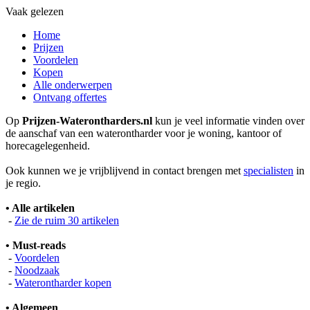
Vaak gelezen
Home
Prijzen
Voordelen
Kopen
Alle onderwerpen
Ontvang offertes
Op
Prijzen-Waterontharders.nl
kun je veel informatie vinden over
de aanschaf van een waterontharder voor je woning, kantoor of
horecagelegenheid.
Ook kunnen we je vrijblijvend in contact brengen met
specialisten
in
je regio.
• Alle artikelen
-
Zie de ruim 30 artikelen
• Must-reads
-
Voordelen
-
Noodzaak
-
Waterontharder kopen
• Algemeen